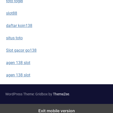
toto togel
slot88
daftar koin138
situs toto
Slot gacor go138
agen 138 slot
agen 138 slot
WordPress Theme: Gridbox by
ThemeZee
.
Exit mobile version