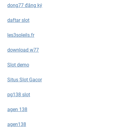
dong77 đăng ký
daftar slot
les3soleils.fr
download w77
Slot demo
Situs Slot Gacor
pg138 slot
agen 138
agen138