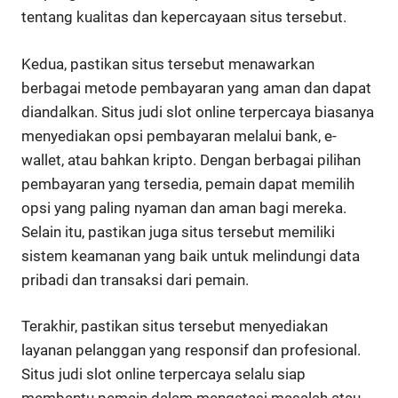
tentang kualitas dan kepercayaan situs tersebut.
Kedua, pastikan situs tersebut menawarkan
berbagai metode pembayaran yang aman dan dapat
diandalkan. Situs judi slot online terpercaya biasanya
menyediakan opsi pembayaran melalui bank, e-
wallet, atau bahkan kripto. Dengan berbagai pilihan
pembayaran yang tersedia, pemain dapat memilih
opsi yang paling nyaman dan aman bagi mereka.
Selain itu, pastikan juga situs tersebut memiliki
sistem keamanan yang baik untuk melindungi data
pribadi dan transaksi dari pemain.
Terakhir, pastikan situs tersebut menyediakan
layanan pelanggan yang responsif dan profesional.
Situs judi slot online terpercaya selalu siap