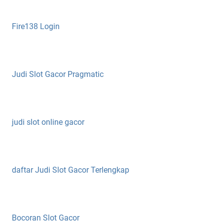
Fire138 Login
Judi Slot Gacor Pragmatic
judi slot online gacor
daftar Judi Slot Gacor Terlengkap
Bocoran Slot Gacor