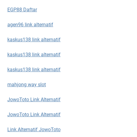
EGP88 Daftar
agen96 link alternatif
kaskus138 link alternatif
kaskus138 link alternatif
kaskus138 link alternatif
mahjong way slot
JowoToto Link Alternatif
JowoToto Link Alternatif
Link Alternatif JowoToto