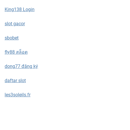
King138 Login
slot gacor
sbobet
fly88 สล็อต
dong77 đăng ký
daftar slot
les3soleils.fr