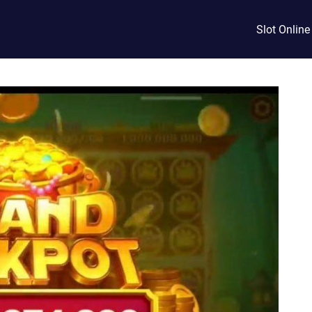
Slot Online