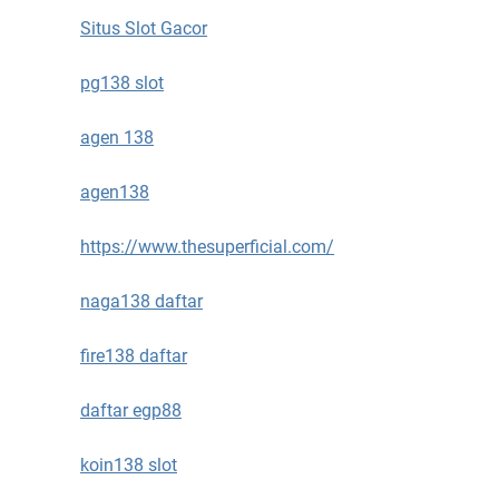
Situs Slot Gacor
pg138 slot
agen 138
agen138
https://www.thesuperficial.com/
naga138 daftar
fire138 daftar
daftar egp88
koin138 slot