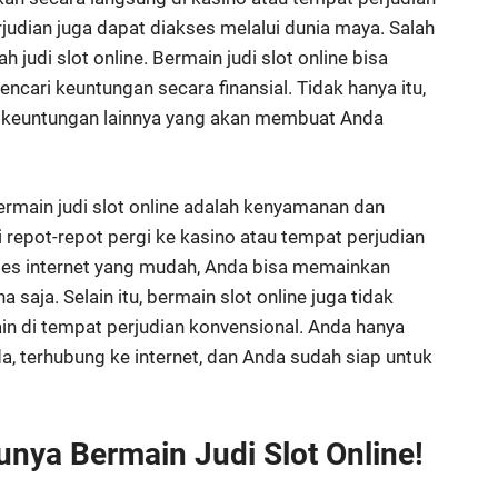
erjudian juga dapat diakses melalui dunia maya. Salah
h judi slot online. Bermain judi slot online bisa
ari keuntungan secara finansial. Tidak hanya itu,
k keuntungan lainnya yang akan membuat Anda
ermain judi slot online adalah kenyamanan dan
 repot-repot pergi ke kasino atau tempat perjudian
kses internet yang mudah, Anda bisa memainkan
 saja. Selain itu, bermain slot online juga tidak
n di tempat perjudian konvensional. Anda hanya
, terhubung ke internet, dan Anda sudah siap untuk
ya Bermain Judi Slot Online!